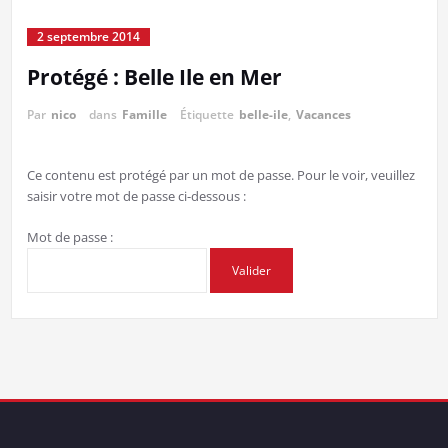
2 septembre 2014
Protégé : Belle Ile en Mer
Par
nico
dans
Famille
Étiquette
belle-ile
,
Vacances
Ce contenu est protégé par un mot de passe. Pour le voir, veuillez
saisir votre mot de passe ci-dessous :
Mot de passe :