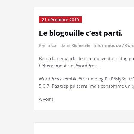
21 décembre 2010
Le blogouille c’est parti.
Par
nico
dans
Générale
,
Informatique / Co
Bon à la demande de caro qui veut un blog pour
hébergement » et WordPress.
WordPress semble être un blog PHP/MySql très
5.0.7. Pas trop puissant, mais consomme u
A voir !