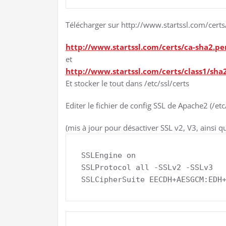
Télécharger sur http://www.startssl.com/certs/
http://www.startssl.com/certs/ca-sha2.p
et
http://www.startssl.com/certs/class1/sha
Et stocker le tout dans /etc/ssl/certs
Editer le fichier de config SSL de Apache2 (/etc
(mis à jour pour désactiver SSL v2, V3, ainsi 
SSLEngine on

SSLProtocol all -SSLv2 -SSLv3

SSLCipherSuite EECDH+AESGCM:EDH