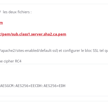
 les deux fichiers :
em
2/pem/sub.class1.server.sha2.ca.pem
/apache2/sites-enabled/default-ssl) et configurer le bloc SSL tel qu
que cipher RC4
+AESGCM:AES256+EECDH:AES256+EDH