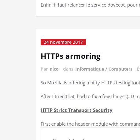
Enfin, il faut relancer le service dovecot, pour
24 novembre 2017
HTTPs armoring
Par
nico
dans
Informatique / Computers
É
So Mozilla is offering a nifty HTTPs testing to
After I tried that, had to fix a few things :). D- r
HTTP Strict Transport Security
First enable the header module with command 