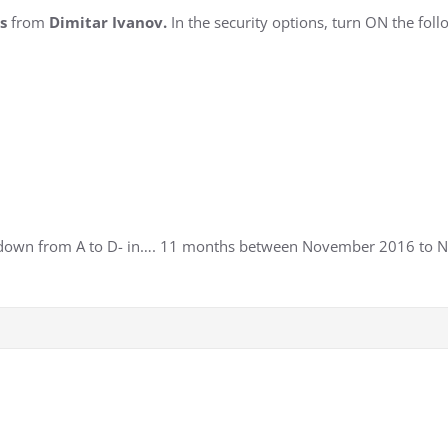
rs
from
Dimitar Ivanov.
In the security options, turn ON the follo
d down from A to D- in…. 11 months between November 2016 to N