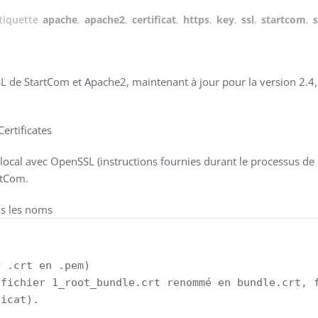
tiquette
apache
,
apache2
,
certificat
,
https
,
key
,
ssl
,
startcom
,
s
 SSL de StartCom et Apache2, maintenant à jour pour la version 2.4,
Certificates
local avec OpenSSL (instructions fournies durant le processus de cr
rtCom.
ous les noms
 .crt en .pem)

fichier 1_root_bundle.crt renommé en bundle.crt, f
ficat).