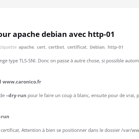
our apache debian avec http-01
tiquette
apache
,
cert
,
certbot
,
certificat
,
Debian
,
http-01
nge type TLS-SNI. Donc on passe à autre chose, si possible automa
d www.caronico.fr
ode
–dry-run
pour le faire un coup à blanc, ensuite pour de vrai, pos
-run
ertificat. Attention à bien se positionner dans le dossier /var