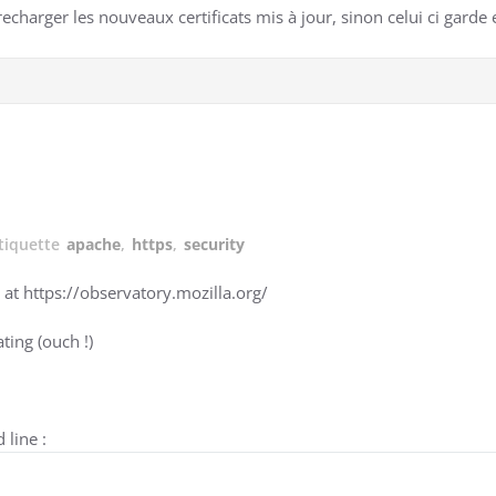
 recharger les nouveaux certificats mis à jour, sinon celui ci gard
tiquette
apache
,
https
,
security
ol at https://observatory.mozilla.org/
ating (ouch !)
line :