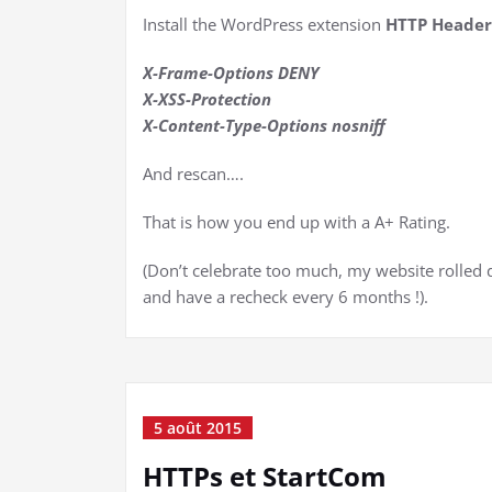
Install the WordPress extension
HTTP Heade
X-Frame-Options DENY
X-XSS-Protection
X-Content-Type-Options nosniff
And rescan….
That is how you end up with a A+ Rating.
(Don’t celebrate too much, my website rolle
and have a recheck every 6 months !).
5 août 2015
HTTPs et StartCom