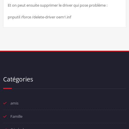
Et on peut ensuite supprimer le driver qui pose problème :
pnputil /force /delete-driver oem1.inf
Catégories
amis
Famille