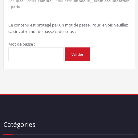
Par
nico
dans
Famille
Étiquette
Annaëlle
,
jardin acclimatation
,
paris
Ce contenu est protégé par un mot de passe. Pour le voir, veuillez
saisir votre mot de passe ci-dessous :
Mot de passe :
Catégories