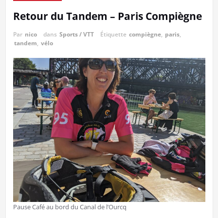
Retour du Tandem – Paris Compiègne
Par
nico
dans
Sports / VTT
Étiquette
compiègne
,
paris
,
tandem
,
vélo
Pause Café au bord du Canal de l’Ourcq