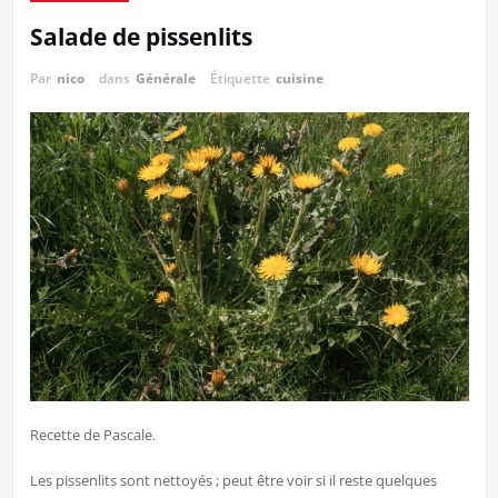
Salade de pissenlits
Par
nico
dans
Générale
Étiquette
cuisine
Recette de Pascale.
Les pissenlits sont nettoyés ; peut être voir si il reste quelques