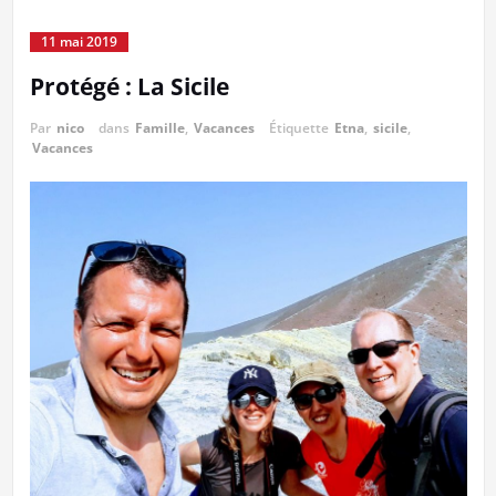
11 mai 2019
Protégé : La Sicile
Par
nico
dans
Famille
,
Vacances
Étiquette
Etna
,
sicile
,
Vacances