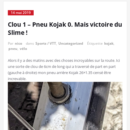
14 mai 2019
Clou 1 – Pneu Kojak 0. Mais victoire du
Slime !
Par
nico
dans
Sports / VTT
,
Uncategorized
Étiquette
kojak
,
pneu
,
vélo
Alors il y a des matins avec des choses incroyables sur la route. Ici
une sorte de clou de 6cm de long qui a traversé de part en part
(gauche à droite) mon pneu arrière Kojak 26×1.35 censé être
increvable.